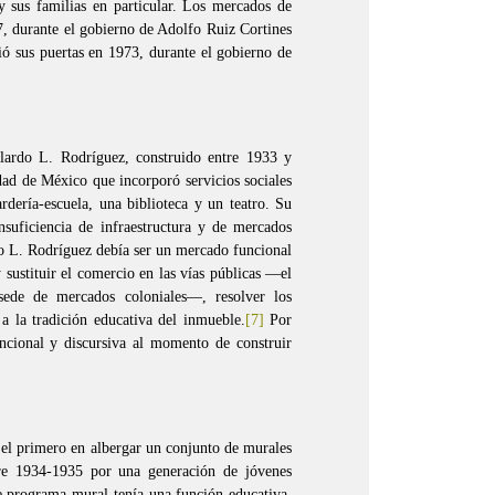
y sus familias en particular. Los mercados de
, durante el gobierno de Adolfo Ruiz Cortines
ó sus puertas en 1973, durante el gobierno de
ardo L. Rodríguez, construido entre 1933 y
dad de México que incorporó servicios sociales
ardería-escuela, una biblioteca y un teatro. Su
nsuficiencia de infraestructura y de mercados
do L. Rodríguez debía ser un mercado funcional
 sustituir el comercio en las vías públicas —el
sede de mercados coloniales—, resolver los
a la tradición educativa del inmueble.
[7]
Por
uncional y discursiva al momento de construir
 el primero en albergar un conjunto de murales
tre 1934-1935 por una generación de jóvenes
e programa mural tenía una función educativa,