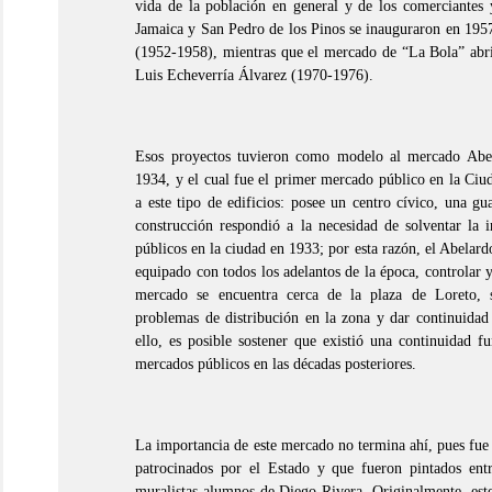
vida de la población en general y de los comerciantes 
Jamaica y San Pedro de los Pinos se inauguraron en 1957
(1952-1958), mientras que el mercado de “La Bola” abri
Luis Echeverría Álvarez (1970-1976).
Esos proyectos tuvieron como modelo al mercado Abel
1934, y el cual fue el primer mercado público en la Ciu
a este tipo de edificios: posee un centro cívico, una gu
construcción respondió a la necesidad de solventar la i
públicos en la ciudad en 1933; por esta razón, el Abelar
equipado con todos los adelantos de la época, controlar y
mercado se encuentra cerca de la plaza de Loreto, 
problemas de distribución en la zona y dar continuidad 
ello, es posible sostener que existió una continuidad f
mercados públicos en las décadas posteriores.
La importancia de este mercado no termina ahí, pues fue
patrocinados por el Estado y que fueron pintados en
muralistas alumnos de Diego Rivera. Originalmente, est