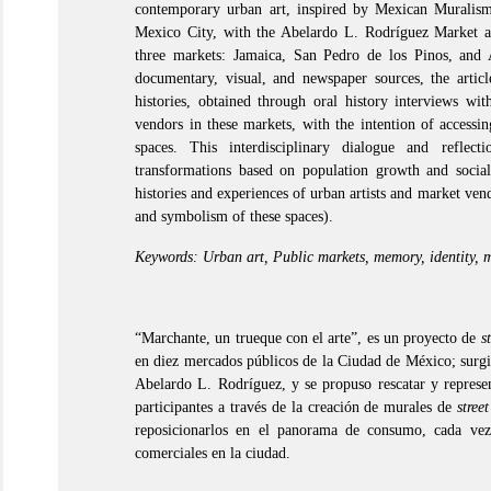
contemporary urban art, inspired by Mexican Muralism
Mexico City, with the Abelardo L. Rodríguez Market a
three markets: Jamaica, San Pedro de los Pinos, and
documentary, visual, and newspaper sources, the articl
histories, obtained through oral history interviews with
vendors in these markets, with the intention of accessi
spaces. This interdisciplinary dialogue and reflec
transformations based on population growth and social 
histories and experiences of urban artists and market ven
and symbolism of these spaces).
Keywords: Urban art, Public markets, memory, identity, 
“Marchante, un trueque con el arte”, es un proyecto de
s
en diez mercados públicos de la Ciudad de México; surg
Abelardo L. Rodríguez, y se propuso rescatar y represe
participantes a través de la creación de murales de
street
reposicionarlos en el panorama de consumo, cada ve
comerciales en la ciudad.