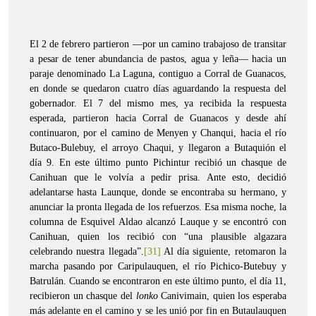
El 2 de febrero partieron —por un camino trabajoso de transitar
a pesar de tener abundancia de pastos, agua y leña— hacia un
paraje denominado La Laguna, contiguo a Corral de Guanacos,
en donde se quedaron cuatro días aguardando la respuesta del
gobernador. El 7 del mismo mes, ya recibida la respuesta
esperada, partieron hacia Corral de Guanacos y desde ahí
continuaron, por el camino de Menyen y Chanqui, hacia el río
Butaco-Bulebuy, el arroyo Chaqui, y llegaron a Butaquión el
día 9. En este último punto Pichintur recibió un chasque de
Canihuan que le volvía a pedir prisa. Ante esto, decidió
adelantarse hasta Launque, donde se encontraba su hermano, y
anunciar la pronta llegada de los refuerzos. Esa misma noche, la
columna de Esquivel Aldao alcanzó Lauque y se encontró con
Canihuan, quien los recibió con “una plausible algazara
celebrando nuestra llegada”.
[31]
Al día siguiente, retomaron la
marcha pasando por Caripulauquen, el río Pichico-Butebuy y
Batrulán. Cuando se encontraron en este último punto, el día 11,
recibieron un chasque del
lonko
Canivimain, quien los esperaba
más adelante en el camino y se les unió por fin en Butaulauquen