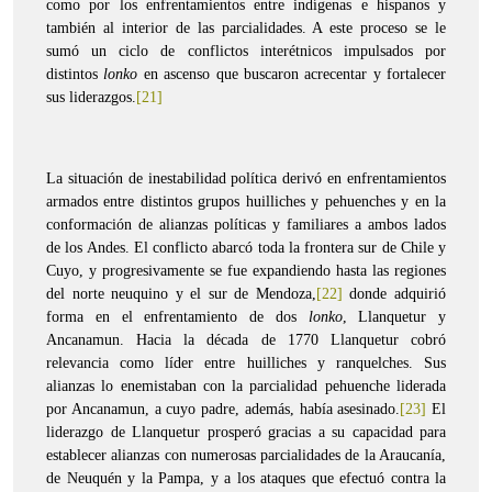
como por los enfrentamientos entre indígenas e hispanos y
también al interior de las parcialidades. A este proceso se le
sumó un ciclo de conflictos interétnicos impulsados por
distintos
lonko
en ascenso que buscaron acrecentar y fortalecer
sus liderazgos.
[21]
La situación de inestabilidad política derivó en enfrentamientos
armados entre distintos grupos huilliches y pehuenches y en la
conformación de alianzas políticas y familiares a ambos lados
de los Andes. El conflicto abarcó toda la frontera sur de Chile y
Cuyo, y progresivamente se fue expandiendo hasta las regiones
del norte neuquino y el sur de Mendoza,
[22]
donde adquirió
forma en el enfrentamiento de dos
lonko
, Llanquetur y
Ancanamun. Hacia la década de 1770 Llanquetur cobró
relevancia como líder entre huilliches y ranquelches. Sus
alianzas lo enemistaban con la parcialidad pehuenche liderada
por Ancanamun, a cuyo padre, además, había asesinado.
[23]
El
liderazgo de Llanquetur prosperó gracias a su capacidad para
establecer alianzas con numerosas parcialidades de la Araucanía,
de Neuquén y la Pampa, y a los ataques que efectuó contra la