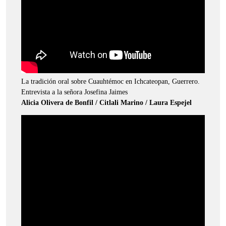
La tradición oral sobre Cuauhtémoc en Ichcateopan, Guerrero.
Entrevista a la señora Josefina Jaimes
Alicia Olivera de Bonfil / Citlali Marino / Laura Espejel