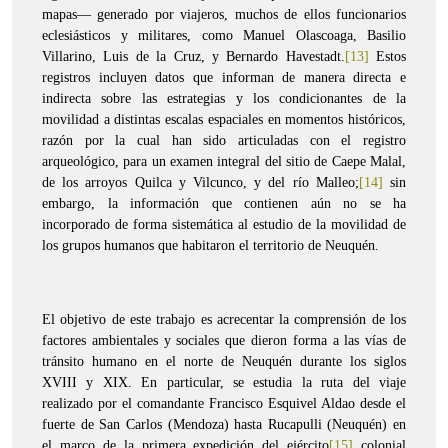
mapas— generado por viajeros, muchos de ellos funcionarios
eclesiásticos y militares, como Manuel Olascoaga, Basilio
Villarino, Luis de la Cruz, y Bernardo Havestadt.
[13]
Estos
registros incluyen datos que informan de manera directa e
indirecta sobre las estrategias y los condicionantes de la
movilidad a distintas escalas espaciales en momentos históricos,
razón por la cual han sido articuladas con el registro
arqueológico, para un examen integral del sitio de Caepe Malal,
de los arroyos Quilca y Vilcunco, y del río Malleo;
[14]
sin
embargo, la información que contienen aún no se ha
incorporado de forma sistemática al estudio de la movilidad de
los grupos humanos que habitaron el territorio de Neuquén.
El objetivo de este trabajo es acrecentar la comprensión de los
factores ambientales y sociales que dieron forma a las vías de
tránsito humano en el norte de Neuquén durante los siglos
XVIII y XIX. En particular, se estudia la ruta del viaje
realizado por el comandante Francisco Esquivel Aldao desde el
fuerte de San Carlos (Mendoza) hasta Rucapulli (Neuquén) en
el marco de la primera expedición del ejército
[15]
colonial