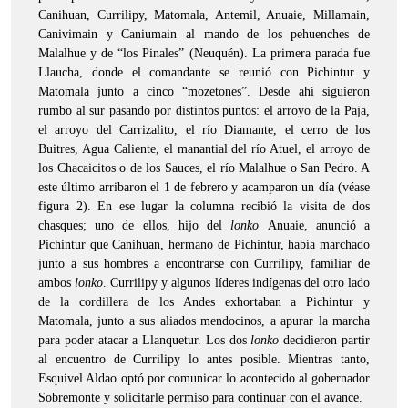
Canihuan, Currilipy, Matomala, Antemil, Anuaie, Millamain,
Canivimain y Caniumain al mando de los pehuenches de
Malalhue y de “los Pinales” (Neuquén). La primera parada fue
Llaucha, donde el comandante se reunió con Pichintur y
Matomala junto a cinco “mozetones”. Desde ahí siguieron
rumbo al sur pasando por distintos puntos: el arroyo de la Paja,
el arroyo del Carrizalito, el río Diamante, el cerro de los
Buitres, Agua Caliente, el manantial del río Atuel, el arroyo de
los Chacaicitos o de los Sauces, el río Malalhue o San Pedro. A
este último arribaron el 1 de febrero y acamparon un día (véase
figura 2). En ese lugar la columna recibió la visita de dos
chasques; uno de ellos, hijo del
lonko
Anuaie, anunció a
Pichintur que Canihuan, hermano de Pichintur, había marchado
junto a sus hombres a encontrarse con Currilipy, familiar de
ambos
lonko
. Currilipy y algunos líderes indígenas del otro lado
de la cordillera de los Andes exhortaban a Pichintur y
Matomala, junto a sus aliados mendocinos, a apurar la marcha
para poder atacar a Llanquetur. Los dos
lonko
decidieron partir
al encuentro de Currilipy lo antes posible. Mientras tanto,
Esquivel Aldao optó por comunicar lo acontecido al gobernador
Sobremonte y solicitarle permiso para continuar con el avance.