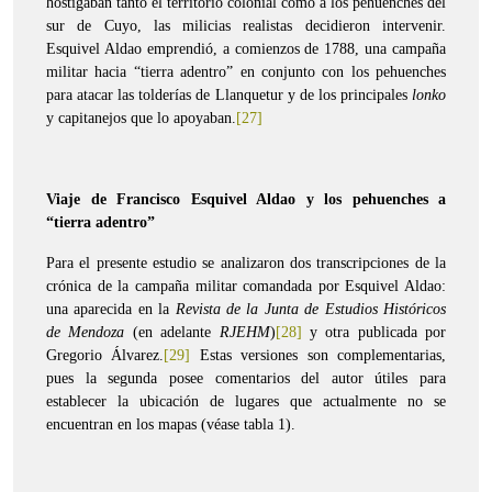
hostigaban tanto el territorio colonial como a los pehuenches del
sur de Cuyo, las milicias realistas decidieron intervenir.
Esquivel Aldao emprendió, a comienzos de 1788, una campaña
militar hacia “tierra adentro” en conjunto con los pehuenches
para atacar las tolderías de Llanquetur y de los principales
lonko
y capitanejos que lo apoyaban.
[27]
Viaje de Francisco Esquivel Aldao y los pehuenches a
“tierra adentro”
Para el presente estudio se analizaron dos transcripciones de la
crónica de la campaña militar comandada por Esquivel Aldao:
una aparecida en la
Revista de la Junta de Estudios Históricos
de Mendoza
(en adelante
RJEHM
)
[28]
y otra publicada por
Gregorio Álvarez.
[29]
Estas versiones son complementarias,
pues la segunda posee comentarios del autor útiles para
establecer la ubicación de lugares que actualmente no se
encuentran en los mapas (véase tabla 1).