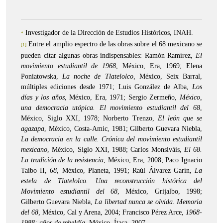
Investigador de la Dirección de Estudios Históricos, INAH.
*
Entre el amplio espectro de las obras sobre el 68 mexicano se
[1]
pueden citar algunas obras indispensables: Ramón Ramírez,
El
movimiento estudiantil de 1968
, México, Era, 1969; Elena
Poniatowska,
La noche de Tlatelolco,
México, Seix Barral,
múltiples ediciones desde 1971; Luis González de Alba,
Los
días y los años
, México, Era, 1971; Sergio Zermeño,
México,
una democracia utópica. El movimiento estudiantil del 68
,
México, Siglo XXI, 1978; Norberto Trenzo,
El león que se
agazapa
, México, Costa-Amic, 1981; Gilberto Guevara Niebla,
La democracia en la calle. Crónica del movimiento estudiantil
mexicano
, México, Siglo XXI, 1988; Carlos Monsiváis,
El 68.
La tradición de la resistencia
, México, Era, 2008; Paco Ignacio
Taibo II,
68
, México, Planeta, 1991; Raúl Álvarez Garín,
La
estela de Tlatelolco. Una reconstrucción histórica del
Movimiento estudiantil del 68
, México, Grijalbo, 1998;
Gilberto Guevara Niebla,
La libertad nunca se olvida. Memoria
del 68,
México, Cal y Arena, 2004; Francisco Pérez Arce,
1968-
1988: años de rebeldía
, México, Ítaca, 2007.