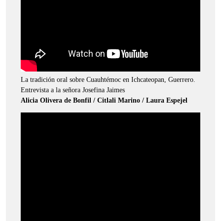
La tradición oral sobre Cuauhtémoc en Ichcateopan, Guerrero.
Entrevista a la señora Josefina Jaimes
Alicia Olivera de Bonfil / Citlali Marino / Laura Espejel