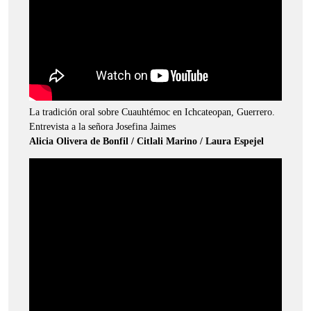
La tradición oral sobre Cuauhtémoc en Ichcateopan, Guerrero.
Entrevista a la señora Josefina Jaimes
Alicia Olivera de Bonfil / Citlali Marino / Laura Espejel