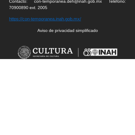
Contacto: con-temporanea.deh@inah.gob.mx Teléfono:
70900890 ext. 2005
https://con-temporanea.inah.gob.mx/
Aviso de privacidad simplificado