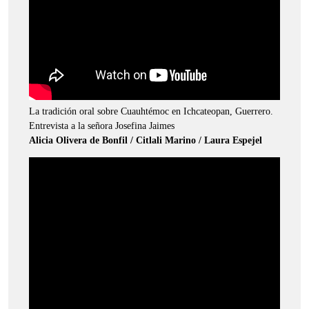
La tradición oral sobre Cuauhtémoc en Ichcateopan, Guerrero.
Entrevista a la señora Josefina Jaimes
Alicia Olivera de Bonfil / Citlali Marino / Laura Espejel