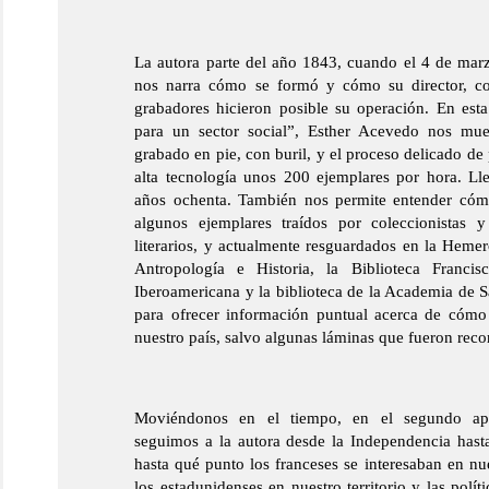
La autora parte del año 1843, cuando el 4 de ma
nos narra cómo se formó y cómo su director, com
grabadores hicieron posible su operación. En est
para un sector social”, Esther Acevedo nos mues
grabado en pie, con buril, y el proceso delicado de
alta tecnología unos 200 ejemplares por hora. Lle
años ochenta. También nos permite entender cómo 
algunos ejemplares traídos por coleccionistas y
literarios, y actualmente resguardados en la Hemer
Antropología e Historia, la Biblioteca Franci
Iberoamericana y la biblioteca de la Academia de Sa
para ofrecer información puntual acerca de cómo
nuestro país, salvo algunas láminas que fueron reco
Moviéndonos en el tiempo, en el segundo apar
seguimos a la autora desde la Independencia hasta
hasta qué punto los franceses se interesaban en nue
los estadunidenses en nuestro territorio y las polí