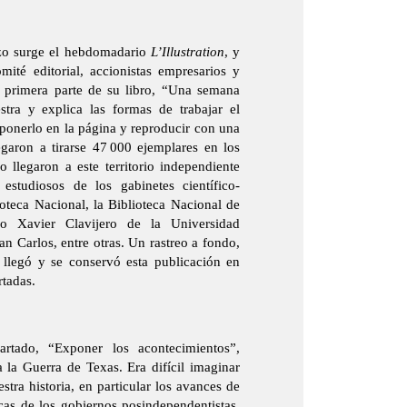
rzo surge el hebdomadario
L’Illustration
, y
ité editorial, accionistas empresarios y
a primera parte de su libro, “Una semana
tra y explica las formas de trabajar el
 ponerlo en la página y reproducir con una
garon a tirarse 47 000 ejemplares en los
llegaron a este territorio independiente
 estudiosos de los gabinetes científico-
oteca Nacional, la Biblioteca Nacional de
sco Xavier Clavijero de la Universidad
n Carlos, entre otras. Un rastreo a fondo,
 llegó y se conservó esta publicación en
rtadas.
tado, “Exponer los acontecimientos”,
 la Guerra de Texas. Era difícil imaginar
stra historia, en particular los avances de
ticas de los gobiernos posindependentistas.