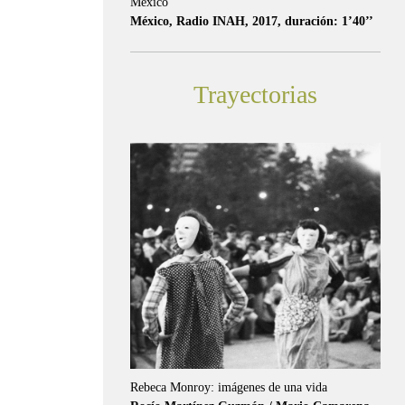
México
México, Radio INAH, 2017, duración: 1’40’’
Trayectorias
Rebeca Monroy: imágenes de una vida