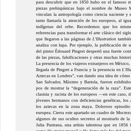
para descubrir que en 1850 hubo en el famoso m
piezas prehispánicas bajo el nombre de Museo 
vinculan la antropología como ciencia naciente y 
tanto llamaría la atención de los europeos, al igua
indígenas del orbe. Recordemos que los mismo
referencias para transformar el arte clásico del s
que llegaron a las páginas de
L’Illustration
también
analiza con lupa. Por ejemplo, la publicación de 
del pintor Èdouard Pingret despertó una fuerte contr
de las piezas, falsificaciones y otras muchas histor
La presencia de los viajeros extranjeros en México
llegada de Pingret a Francia y la presencia en
L’Il
Aztecas en Londres”, van dando una idea de cómo 
San Salvador, Máximo y Bartola, fueron exhibido
pos de mostrar la “degeneración de la raza”. Este
clasista y racista de los europeos —en este caso, 
jóvenes hermanos con deficiencias genéticas, los
los aztecas en la zona maya. Doloroso episodio
europea. Cierra este apartado un cuadro de Moctez
algunos de sus ocultos secretos al mostrarlo de la 
Julia Pastrana, una artista talentosa que en 1856