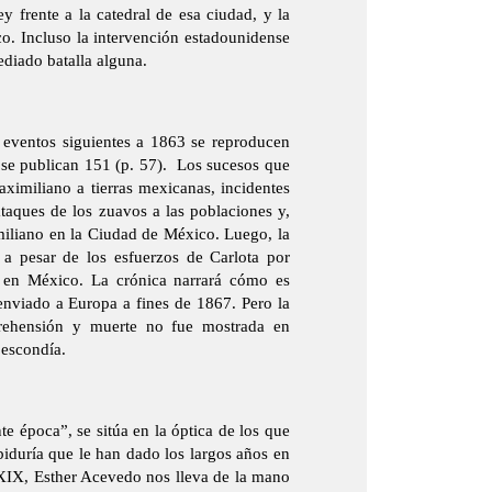
y frente a la catedral de esa ciudad, y la
co. Incluso la intervención estadounidense
ediado batalla alguna.
s eventos siguientes a 1863 se reproducen
se publican 151 (p. 57). Los sucesos que
aximiliano a tierras mexicanas, incidentes
s ataques de los zuavos a las poblaciones y,
imiliano en la Ciudad de México. Luego, la
 a pesar de los esfuerzos de Carlota por
 en México. La crónica narrará cómo es
nviado a Europa a fines de 1867. Pero la
rehensión y muerte no fue mostrada en
e escondía.
nte época”, se sitúa en la óptica de los que
abiduría que le han dado los largos años en
 XIX, Esther Acevedo nos lleva de la mano