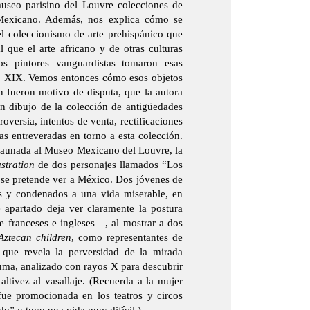
useo parisino del Louvre colecciones de
Mexicano. Además, nos explica cómo se
el coleccionismo de arte prehispánico que
l que el arte africano y de otras culturas
s pintores vanguardistas tomaron esas
iglo XIX. Vemos entonces cómo esos objetos
 fueron motivo de disputa, que la autora
un dibujo de la colección de antigüedades
oversia, intentos de venta, rectificaciones
ias entreveradas en torno a esta colección.
, aunada al Museo Mexicano del Louvre, la
lustration
de dos personajes llamados “Los
se pretende ver a México. Dos jóvenes de
s y condenados a una vida miserable, en
 apartado deja ver claramente la postura
de franceses e ingleses—, al mostrar a dos
Aztecan children
, como representantes de
 que revela la perversidad de la mirada
uma, analizado con rayos X para descubrir
altivez al vasallaje. (Recuerda a la mujer
 fue promocionada en los teatros y circos