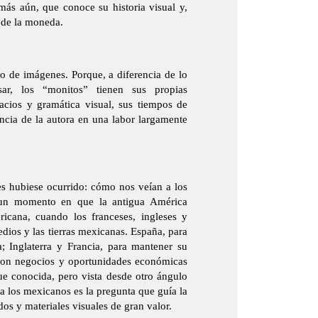
 más aún, que conoce su historia visual y,
o de la moneda.
co de imágenes. Porque, a diferencia de lo
ar, los “monitos” tienen sus propias
pacios y gramática visual, sus tiempos de
encia de la autora en una labor largamente
es hubiese ocurrido: cómo nos veían a los
n un momento en que la antigua América
icana, cuando los franceses, ingleses y
edios y las tierras mexicanas. España, para
; Inglaterra y Francia, para mantener su
 con negocios y oportunidades económicas
 que conocida, pero vista desde otro ángulo
 los mexicanos es la pregunta que guía la
dos y materiales visuales de gran valor.