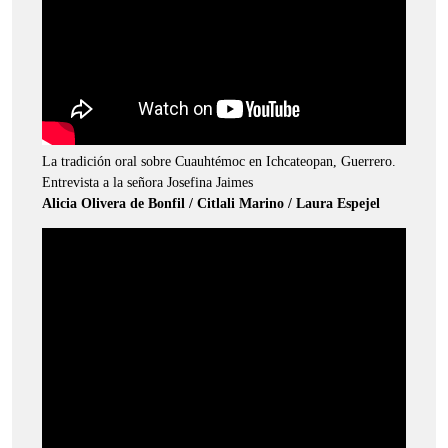
La tradición oral sobre Cuauhtémoc en Ichcateopan, Guerrero.
Entrevista a la señora Josefina Jaimes
Alicia Olivera de Bonfil / Citlali Marino / Laura Espejel