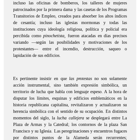
incluso las oficinas de bomberos, los talleres de mujeres
patrocinados por la primera dama y las casetas de los Programas
Transitorios de Empleo, creados para absorber los altos índices
de cesantía; incluso las iglesias mormonas y todas las
instituciones cuya ideología religiosa, política y policial era
percibida como
pinochetista,
fueron atacadas en días precisos
variando —según las posibilidades y motivaciones de los
protestantes— entre el incendio, destrucción, saqueo o
lapidación de sus edificios.
Es pertinente insistir en que
las protestas
no son solamente
acción instrumental, sino también expresión simbólica, un
territorio de lucha que habla con lenguaje espeso. A la hora de
disputar los límites, esquinas y edificios emblemáticos en la
historia republicana capitalina, revitalizaron y actualizaron su
herencia simbólica con el sentido de su ocupación. En distintos
momentos del siglo, la
lucha callejera
se desplegará entre La
Plaza de Armas y la Catedral; los contornos de la plaza San
Francisco y su Iglesia. Las peregrinaciones y encuentros fugaces
por distintos puntos de la Alameda serán recurrentes;