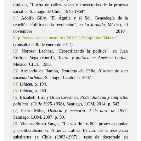
titulado, “Lucha de calles: voces y trayectorias de la protesta
social en Santiago de Chile, 1946-1969”.
[1]
Adolfo Gilly, “El Águila y el Sol. Genealogía de la
rebelión. Política de la revolución”, en
La Jornada
, México, 20
noviembre 2010”,
http://www.jornada.unam.mx/2010/11/20/opinion/004a1p
”
(consultado 30 de enero de 2017).
[2]
Norbert Lechner, “Especificando la política”, en Juan
Enrique Vega (coord.),
Teoría y política en América Latina
,
México, CIDE, 1983.
[3]
Armando de Ramón,
Santiago de Chile. Historia de una
sociedad urbana,
Santiago, Catalonia, 2007.
[4]
Ibidem
, p. 194.
[5]
Ibidem
, p. 260.
[6]
Elizabeth Lira y Brian Loveman,
Poder Judicial y conflictos
políticos. (Chile 1925-1958)
, Santiago, LOM, 2014, p. 542.
[7]
Pedro Milos,
Historia y memoria. 2 de abril de 1957
,
Santiago, LOM, 2007, p. 99.
[8]
Viviana Bravo Vargas, “La voz de los 80´: protesta popular
y neoliberalismo en América Latina. El caso de la resistencia
subalterna en Chile (1983-1997)”, tesis de doctorado en