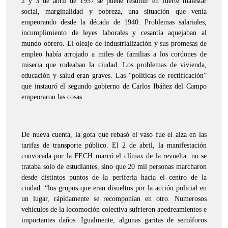
2 y 3 de abril de 1957 se puede resumir en fuerte malestar
social, marginalidad y pobreza, una situación que venía
empeorando desde la década de 1940. Problemas salariales,
incumplimiento de leyes laborales y cesantía aquejaban al
mundo obrero. El oleaje de industrialización y sus promesas de
empleo había arrojado a miles de familias a los cordones de
miseria que rodeaban la ciudad. Los problemas de vivienda,
educación y salud eran graves. Las “políticas de rectificación”
que instauró el segundo gobierno de Carlos Ibáñez del Campo
empeoraron las cosas.
De nueva cuenta, la gota que rebasó el vaso fue el alza en las
tarifas de transporte público. El 2 de abril, la manifestación
convocada por la FECH marcó el clímax de la revuelta: no se
trataba solo de estudiantes, sino que 20 mil personas marcharon
desde distintos puntos de la periferia hacia el centro de la
ciudad: “los grupos que eran disueltos por la acción policial en
un lugar, rápidamente se recomponían en otro. Numerosos
vehículos de la locomoción colectiva sufrieron apedreamientos e
importantes daños: Igualmente, algunas garitas de semáforos