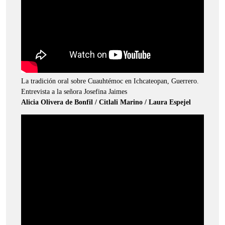
La tradición oral sobre Cuauhtémoc en Ichcateopan, Guerrero.
Entrevista a la señora Josefina Jaimes
Alicia Olivera de Bonfil / Citlali Marino / Laura Espejel